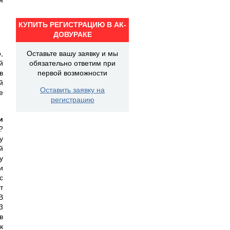
КУПИТЬ РЕГИСТРАЦИЮ В АК-
ДОВУРАКЕ
,
Оставьте вашу заявку и мы
й
обязательно ответим при
в
первой возможности
й
Оставить заявку на
е
регистрацию
и
?
у
й
у
и
с
т
В
3
в
к