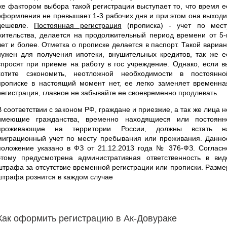
же фактором выбора такой регистрации выступает то, что время е
оформления не превышает 1-3 рабочих дня и при этом она выходи
дешевле.
Постоянная регистрация
(прописка) - учет по мест
жительства, делается на продолжительный период времени от 5-
лет и более. Отметка о прописке делается в паспорт. Такой вариан
нужен для получения ипотеки, внушительных кредитов, так же е
спросят при приеме на работу в гос учреждение. Однако, если в
хотите сэкономить, неотложной необходимости в постоянно
прописке в настоящий момент нет, ее легко заменяет временна
регистрация, главное не забывайте ее своевременно продлевать.
В соответствии с законом РФ, граждане и приезжие, а так же лица н
имеющие гражданства, временно находящиеся или постоянн
проживающие на территории России, должны встать н
миграционный учет по месту пребывания или проживания. Данно
положение указано в ФЗ от 21.12.2013 года № 376-ФЗ. Согласн
этому предусмотрена административная ответственность в вид
штрафа за отсутствие временной регистрации или прописки. Разме
штрафа рознится в каждом случае
Как оформить регистрацию в Ак-Довураке