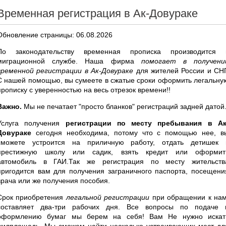
Временная регистрация в Ак-Довураке
Обновление страницы: 06.08.2026
По законодательству временная прописка производится 
миграционной службе. Наша фирма
помогает в получени
временной регистрации в Ак-Довураке
для жителей России и СНГ
С нашей помощью, вы сумеете в сжатые сроки оформить легальну
прописку с уверенностью на весь отрезок времени!!
Важно.
Мы не печатает "просто бланков" регистраций задней датой
Услуга получения
регистрации по месту пребывания в Ак
Довураке
сегодня необходима, потому что с помощью нее, в
сможете устроится на приличную работу, отдать детишек 
престижную школу или садик, взять кредит или оформит
автомобиль в ГАИ.Так же регистрация по месту жительств
пригодится вам для получения заграничного паспорта, посещени
врача или же получения пособия.
Срок приобретения
легальной регистрации
при обращении к нам
составляет два-три рабочих дня. Все вопросы по подаче 
оформлению бумаг мы берем на себя! Вам Не нужно искат
жилплощадь. Мы сможем найти несколько устраивающих мест дл