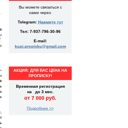
Вы можете связаться с
нами через:
Telegram:
Нажмите тут
в
Тел:
7-937-796-30-96
и
.
E-mail:
ю
kupi.propisku@gmail.com
.
-
АКЦИЯ: ДЛЯ ВАС ЦЕНА НА
ы
ПРОПИСКУ!
в
ь
Временная регистрация
а
на до 3 мес.
я
от 7 000 руб.
Подробнее >>
,
и
ь
я