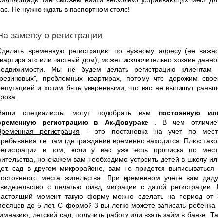
вас. Не нужно ждать в паспортном столе!
На заметку о регистрации
Сделать временную регистрацию по нужному адресу (не важно
квартира это или частный дом), может исключительно хозяин данно
недвижимости. Мы не будем делать регистрацию клиентам 
"резиновых", проблемных квартирах, потому что дорожим свое
репутацией и хотим быть уверенными, что вас не выпишут раньш
срока.
Наши специалисты могут подобрать вам
постоянную ил
временную регистрацию в Ак-Довураке
. В чем отличие
Временная регистрация
- это постановка на учет по мест
пребывания т.е. там где гражданин временно находится. Плюс тако
регистрации в том, если у вас уже есть прописка по мест
жительства, но скажем вам необходимо устроить детей в школу ил
дет. сад в другом микрорайоне, вам не придется выписываться 
постоянного места жительства. При временном учете вам даду
свидетельство с печатью омвд миграции с датой регистрации. 
настоящий момент такую форму можно сделать на период от 
месяцев до 5 лет. С формой 3 вы легко можете записать ребенка 
гимназию, детский сад, получить работу или взять займ в банке. Та